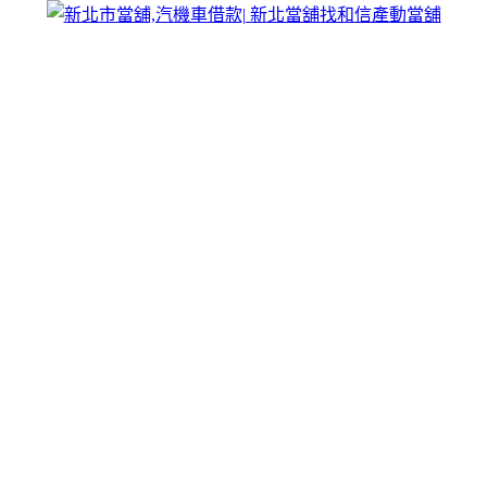
北市汽車借款、機車借款、小額貸款、工商大額周轉以及大宗貨
電洽詢。
還、政府立案最安心
詐騙陷阱嗎？選擇深耕在地、口碑卓越的
新北市當舖，
讓您遠離
業法，絕無隱藏費用；第三，安全保密，客人的所有個人資料與
市當舖用這四大基石，在喧囂的為您建立起一座最值得信賴的平
對傳統典當的刻板印象
安心選擇