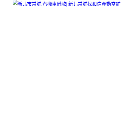
跳
和信合法產動當舖
至
新北市和信產動當舖乃經過政府立案成立的合法當舖，提供新
主
北市汽車借款、機車借款、小額貸款、工商大額周轉以及大宗
要
貨物借錢融資服務，汽機車借款不限車齡皆可辦理，新北當舖
內
免留車好便利，市民最喜愛，彈性還款，充分說明滿意再貸，
容
請來電洽詢。
新北市當舖為您打破銀行信用的枷鎖，幫
您輕鬆跨越資金障礙
新北市當舖
幫您繞過銀行信用瑕疵的障礙，順利渡過錢關。無
論您是有臨時資金需求，還是長期資金規劃，我們都能提供合
適的金融服務，當日放款，迅速解決您的資金問題。撥款高
效，利息合理，高度重視客戶隱私，流程公開透明。新北市當
舖秉承誠信經營的原則，公平公正地對待每一位客戶。以客戶
的信任和滿意為核心，與您攜手度過財務難關，走向穩定發
展。