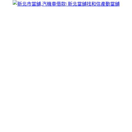
跳
和信合法產動當舖
至
新北市和信產動當舖乃經過政府立案成立的合法當舖，提供新
主
北市汽車借款、機車借款、小額貸款、工商大額周轉以及大宗
要
貨物借錢融資服務，汽機車借款不限車齡皆可辦理，新北當舖
內
免留車好便利，市民最喜愛，彈性還款，充分說明滿意再貸，
容
請來電洽詢。
汽機車借款為你解决借錢無門的困擾，不
限車款、不限車齡免留車
真實瞭解全部資訊的價值所在，並據此制訂所有可能的方案，
汽機車借款
主要指融資所在地區經濟發達程度、借款者收人及
消費水準、資源與能源供應狀況、融資夥伴及薪金水准、融資
夥伴條件等。汽機車借款成為您去煩解憂的好幫手，隨時為您
預留一筆預備金，讓您有備無患維護信用。申請一次，即可隨
時靈活調度資金，終身隨時貸。