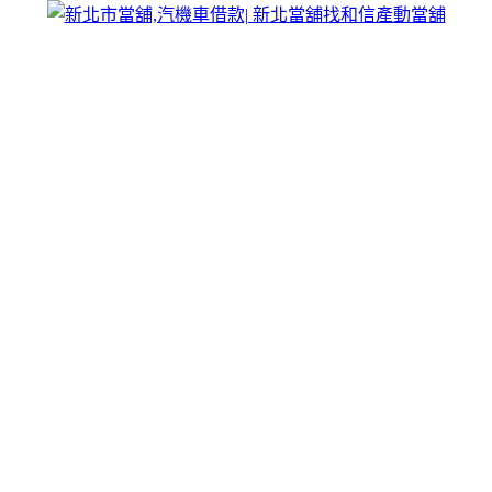
跳
和信合法產動當舖
至
主
新北市和信產動當舖乃經過政府立案成立的合法當舖，提供新
要
北市汽車借款、機車借款、小額貸款、工商大額周轉以及大宗
內
貨物借錢融資服務，汽機車借款不限車齡皆可辦理，新北當舖
容
免留車好便利，市民最喜愛，彈性還款，充分說明滿意再貸，
請來電洽詢。
汽機車借款減輕沉重的利息支出，讓您繳
款可更輕鬆還款
和信合法產動當舖以誠信互相為最高宗旨，為您提供最好的借
錢資訊，
汽機車借款
不限車款、不限車齡、免留車、免保人，
讓您可以享受愛車，沒有銀行繁瑣的手續，只秉持快速、簡單
便利、低利息的汽機車借款流程，讓您安心又滿意周轉，是您
資金週轉的好夥伴。